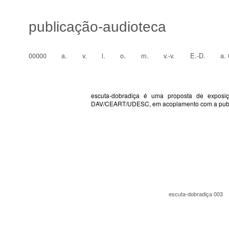
publicação-audioteca
00000
a.
v.
l.
o.
m.
v.-v.
E.-D.
a.
escuta-dobradiça é uma proposta de exposiç
DAV/CEART/UDESC, em acoplamento com a publica
escuta-dobradiça 003