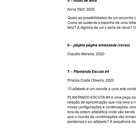
5 –
miolo de letra
Anna Stolf, 2020
Quais as possibilidades de um encontro co
Como se sustenta a espinha de uma letr
feliz? A lágrima de um
r
seria de raiva? 
6 –
página página amassada (verso)
Claudio Moreira, 2020
7 –
Plantando Escuta #4
Priscila Costa Oliveira, 2020
“O alfabeto é um convite a uma arte comb
PLANTANDO ESCUTA #4 é uma peça son
relação de aproximação que nos leva a na
novas configurações e combinações, uma 
fora da ordem alfabética onde vão sendo
que o mundo de combinações vão tomando
perdemos o eu-alfabeto? A sequência dev