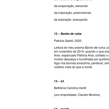
da evaporação, elevando
da inspiração, preenchendo
da expiração, avançando
12 –
Banho de ruína
Patrícia Galelli, 2020
Leitura do meu poema
Banho de ruína
, 
em novembro de 2019, quando o que era ru
Arce, espancado Patricia Arce, cortado 
mulher descalça e humilhada por quilôm
fogo nos biomas amazônia, pantanal, cerr
coletivo mais do que a morte.
13 – s/t
Bethânia Carolina Hardt
(
voz emprestada
: Claudio Moreira)
14 –
guada