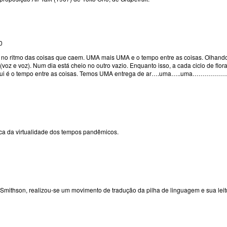
0
 no ritmo das coisas que caem. UMA mais UMA e o tempo entre as coisas. Olhand
z e voz). Num dia está cheio no outro vazio. Enquanto isso, a cada ciclo de flor
Aqui é o tempo entre as coisas. Temos UMA entrega de ar….uma…..uma………
ca da virtualidade dos tempos pandêmicos.
Smithson, realizou-se um movimento de tradução da pilha de linguagem e sua lei