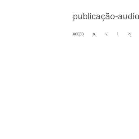
publicação-audi
00000
a.
v.
l.
o.