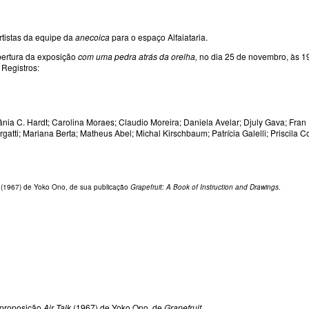
rtistas da equipe da
anecoica
para o espaço Alfaiataria.
bertura da exposição
com uma pedra atrás da orelha,
no dia 25 de novembro, às 1
. Registros:
thânia C. Hardt; Carolina Moraes; Claudio Moreira; Daniela Avelar; Djuly Gava; Fran
atti; Mariana Berta; Matheus Abel; Michal Kirschbaum; Patrícia Galelli; Priscila Co
(1967) de Yoko Ono, de sua publicação
Grapefruit: A Book of Instruction and Drawings
.
 proposição
Air Talk
(1967) de Yoko Ono, de
Grapefruit
.