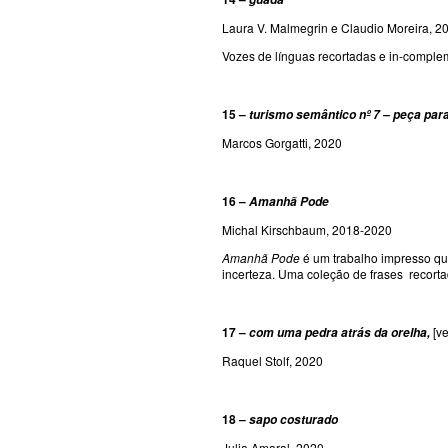
Laura V. Malmegrin e Claudio Moreira, 2
Vozes de línguas recortadas e in-compl
15 –
turismo semântico nº 7 – peça para
Marcos Gorgatti, 2020
16 –
Amanhã Pode
Michal Kirschbaum, 2018-2020
Amanhã Pode
é um trabalho impresso q
incerteza. Uma coleção de frases recorta
17 –
[v
com uma pedra atrás da orelha,
Raquel Stolf, 2020
18 –
sapo costurado
Julia Amaral, 2020