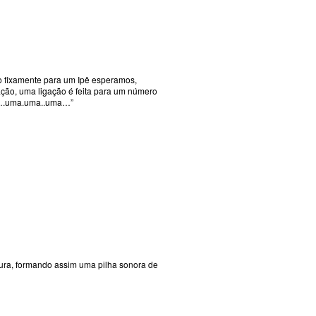
o fixamente para um Ipê esperamos,
ação, uma ligação é feita para um número
……….uma.uma..uma…”
tura, formando assim uma pilha sonora de