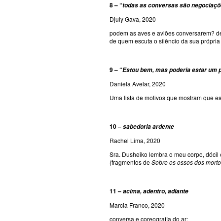
8 – “
todas as conversas são negociaçõ
Djuly Gava, 2020
podem as aves e aviões conversarem? de
de quem escuta o silêncio da sua própri
9 – “
Estou bem, mas poderia estar um 
Daniela Avelar, 2020
Uma lista de motivos que mostram que est
10 –
sabedoria ardente
Rachel Lima, 2020
Sra. Dusheiko lembra o meu corpo, dócil e
(fragmentos de
Sobre os ossos dos mort
11 –
acima, adentro, adiante
Marcia Franco, 2020
conversa e coreografia do ar: