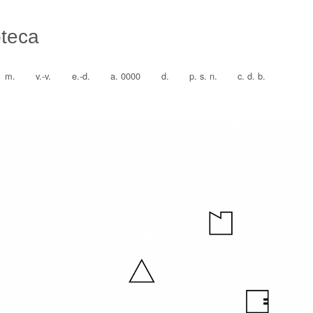
oteca
m.
v.-v.
e.-d.
a. 0000
d.
p. s. n.
c. d. b.