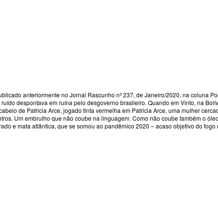
publicado anteriormente no Jornal Rascunho nº 237, de Janeiro/2020, na coluna Poes
ído despontava em ruína pelo desgoverno brasileiro. Quando em Vinto, na Bolívia
o cabelo de Patricia Arce, jogado tinta vermelha em Patricia Arce, uma mulher ce
etros. Um embrulho que não coube na linguagem. Como não coube também o óleo no
ado e mata atlântica, que se somou ao pandêmico 2020 – acaso objetivo do fogo q