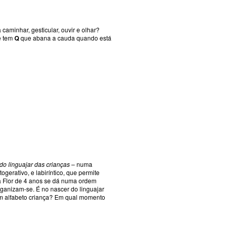
caminhar, gesticular, ouvir e olhar?
e tem
Q
que abana a cauda quando está
do linguajar das crianças
– numa
erativo, e labiríntico, que permite
a Flor de 4 anos se dá numa ordem
ganizam-se. É no nascer do linguajar
m alfabeto criança? Em qual momento