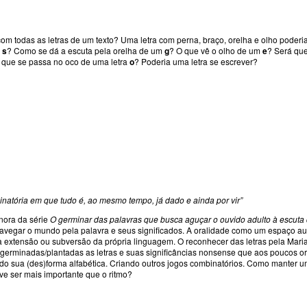
m todas as letras de um texto? Uma letra com perna, braço, orelha e olho poderia 
a
s
? Como se dá a escuta pela orelha de um
g
? O que vê o olho de um
e
? Será qu
O que se passa no oco de uma letra
o
? Poderia uma letra se escrever?
inatória em que tudo é, ao mesmo tempo, já dado e ainda por vir”
ora da série
O germinar das palavras que busca aguçar o ouvido adulto à escuta 
vegar o mundo pela palavra e seus significados. A oralidade como um espaço autog
extensão ou subversão da própria linguagem. O reconhecer das letras pela Mari
 germinadas/plantadas as letras e suas significâncias nonsense que aos poucos or
 sua (des)forma alfabética. Criando outros jogos combinatórios. Como manter u
e ser mais importante que o ritmo?