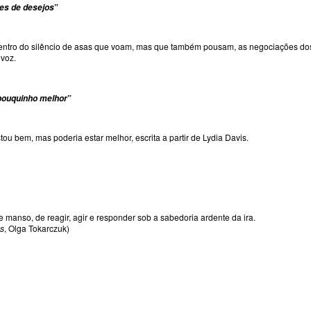
”
es de desejos
ntro do silêncio de asas que voam, mas que também pousam, as negociações dos
a voz.
”
pouquinho melhor
ou bem, mas poderia estar melhor, escrita a partir de Lydia Davis.
 manso, de reagir, agir e responder sob a sabedoria ardente da ira.
os
, Olga Tokarczuk)