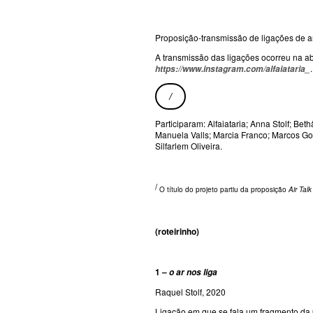
Proposição-transmissão de ligações de a
A transmissão das ligações ocorreu na a
https://www.instagram.com/alfaiataria_
/
Participaram: Alfaiataria; Anna Stolf; Be
Manuela Valls; Marcia Franco; Marcos Gorg
Silfarlem Oliveira.
/
O título do projeto partiu da proposição
Air Talk
(roteirinho)
1 –
o ar nos liga
Raquel Stolf, 2020
Ligação em que se fala um fragmento da