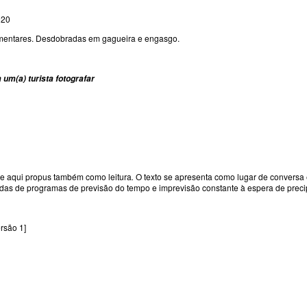
020
ementares. Desdobradas em gagueira e engasgo.
 um(a) turista fotografar
ue aqui propus também como leitura
.
O texto se apresenta como lugar de conversa
das de programas de previsão do tempo e imprevisão constante à espera de precipi
ersão 1]