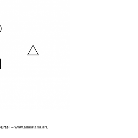
/Brasil –
www.alfaiataria.art
.