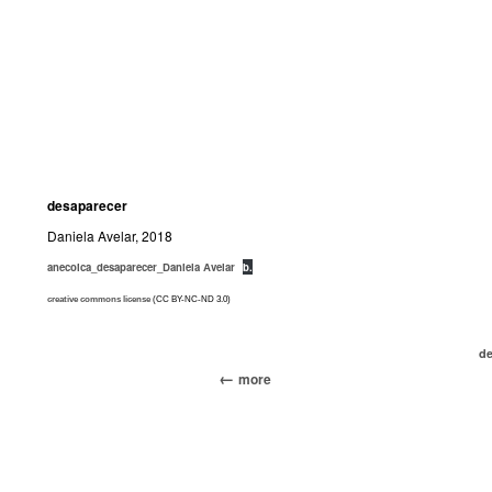
desaparecer
Daniela Avelar, 2018
anecoica_desaparecer_Daniela Avelar
b.
creative commons license
(CC BY-NC-ND 3.0)
de
more