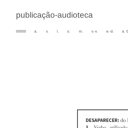
publicação-audioteca
00000
a.
v.
l.
o.
m.
v.-v.
e.-d.
a. 