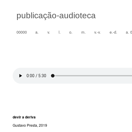
publicação-audioteca
00000
a.
v.
l.
o.
m.
v.-v.
e.-d.
a. 
devir a deriva
Gustavo Presta, 2019