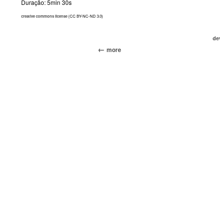
Duração: 5min 30s
creative commons license
(CC BY-NC-ND 3.0)
dev
more