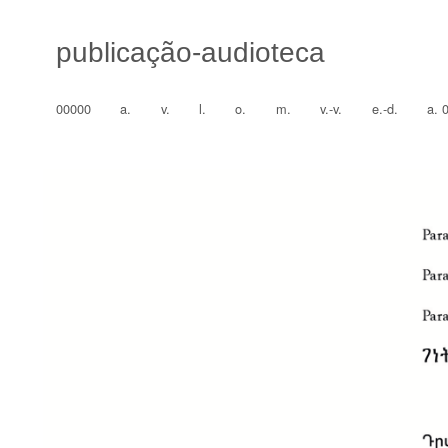
publicação-audioteca
00000
a.
v.
l.
o.
m.
v.-v.
e.-d.
a. 