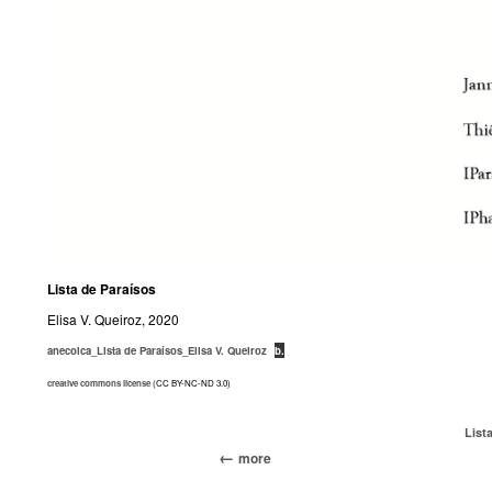
Lista de Paraísos
Elisa V. Queiroz, 2020
anecoica_Lista de Paraísos_Elisa V. Queiroz
b.
creative commons license
(CC BY-NC-ND 3.0)
List
more