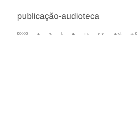
publicação-audioteca
00000
a.
v.
l.
o.
m.
v.-v.
e.-d.
a. 