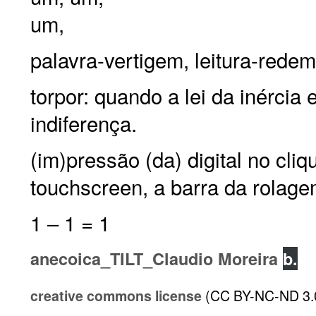
um,
palavra-vertigem, leitura-redem
torpor: quando a lei da inérci
indiferença.
(im)pressão (da) digital no cliq
touchscreen, a barra da rolage
1 – 1 = 1
anecoica_TILT_Claudio Moreira
b.
creative commons license
(CC BY-NC-ND 3.