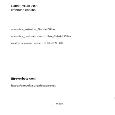
Gabriel Villas, 2022
embrulho entulho
anecoica_entrulho_Gabriel Villas
anecoica_rastreando-entrulho_Gabriel Villas
creative commons license
(CC BY-NC-ND 3.0)
(((reverbete com
https://anecoica.org/desaparecer/
more