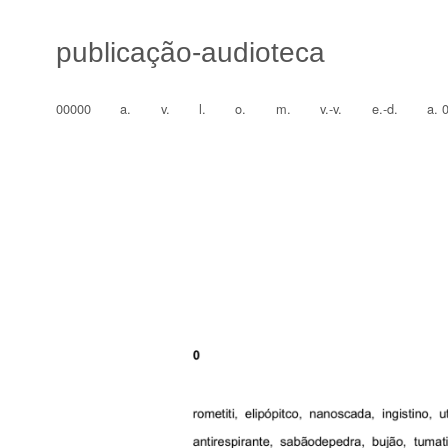
publicação-audioteca
00000
a.
v.
l.
o.
m.
v.-v.
e.-d.
a. 